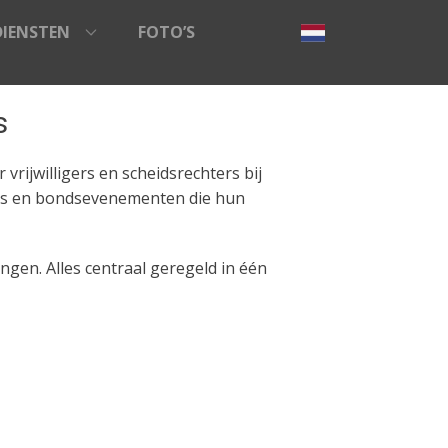
DIENSTEN
FOTO’S
s
vrijwilligers en scheidsrechters bij
ties en bondsevenementen die hun
gen. Alles centraal geregeld in één