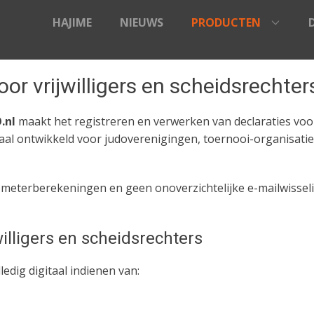
HAJIME
NIEUWS
PRODUCTEN
or vrijwilligers en scheidsrechter
.nl
maakt het registreren en verwerken van declaraties voor 
ciaal ontwikkeld voor judoverenigingen, toernooi-organisa
meterberekeningen en geen onoverzichtelijke e-mailwisselin
illigers en scheidsrechters
dig digitaal indienen van: