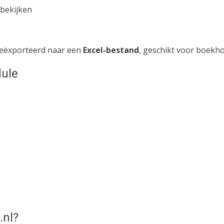
 bekijken
 geëxporteerd naar een
Excel-bestand
, geschikt voor boekh
dule
nl?