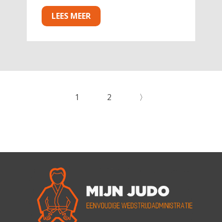
LEES MEER
1
2
〉