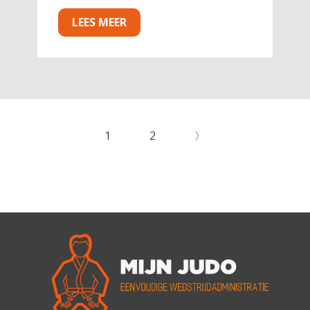
LEES MEER
1
2
〉